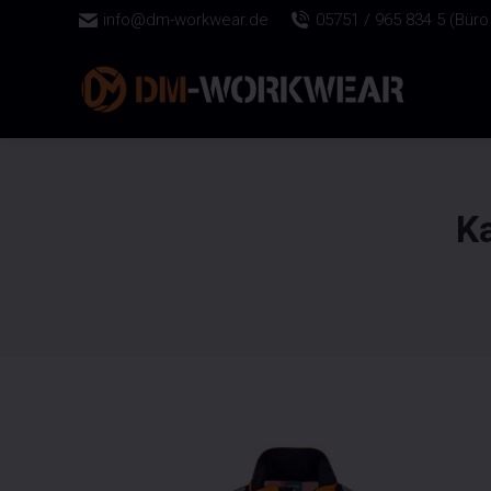
info@dm-workwear.de
05751 / 965 834 5 (Büro 
K