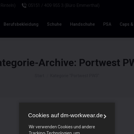
Rinteln)
05151 / 409 955 3 (Büro Emmerthal)
Berufsbekleidung
Schuhe
Handschuhe
PSA
Caps &
ategorie-Archive:
Portwest P
Sie befinden sich hier:
Start
Kategorie "Portwest PW3"
Cookies auf dm-workwear.de
Wir verwenden Cookies und andere
Tracking-Technologien, um