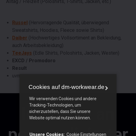
Alltag / Freizeit (Poloshirts, T-Shirts, Jacken, etc.)
Russel
(Hervorragende Qualität, überwiegend
Sweatshirts, Hoodies, Fleece sowie Shirts)
Daiber
(Hochwertiges Vollsortiment an Bekleidung,
auch Arbeitsbekleidung)
TeeJays
(Edle Shirts, Poloshirts, Jacken, Westen)
EXCD / Promodoro
Result
uvm.
Cookies auf dm-workwear.de
Wir verwenden Cookies und andere
Tracking-Technologien, um
Interesse an
sicherzustellen, dass Sie unsere
Website optimal nutzen können.
personalisierter
Unsere Cookies:
Cookie Einstellungen