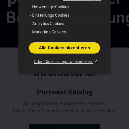
- Notwendige Cookies
Berufsbekleidun
- Einstellungs Cookies
- Analytics Cookies
- Marketing Cookies
Zum Kontaktformular
Alle Cookies akzeptieren
Kataloge und
Oder: Cookies separat einstellen
Infomaterial
Portwest Katalog
Alle angebotenen Produkte von Portwest
können Sie in folgendem Katalog online betrachten: