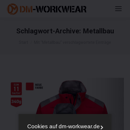
Schlagwort-Archive:
Metallbau
Sie befinden sich hier:
Start
Mit "Metallbau" verschlagwortete Einträge
Cookies auf dm-workwear.de